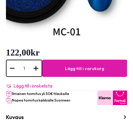
122,00
kr
MIRROR
EFFECT
Lägg till i varukorg
POWDER
DARK
BLUE
mängd
Lägg till i önskelista
Ilmainen toimitus yli 50€ tilauksille
Nopea toimitus kaikkialle Suomeen
Kuvaus