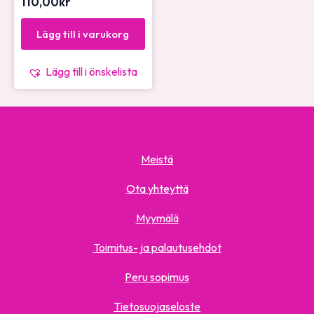
110,00
kr
Lägg till i varukorg
Lägg till i önskelista
Meistä
Ota yhteyttä
Myymälä
Toimitus- ja palautusehdot
Peru sopimus
Tietosuojaseloste