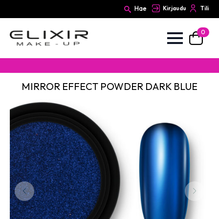
Hae
Kirjaudu
Tili
0
Search
for:
MIRROR EFFECT POWDER DARK BLUE