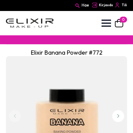
Hae
Kirjaudu
Tili
0
Search
for:
Elixir Banana Powder #772