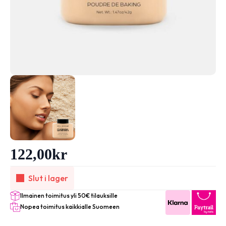
122,00
kr
Slut i lager
Ilmainen toimitus yli 50€ tilauksille
Nopea toimitus kaikkialle Suomeen