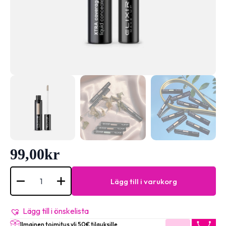
99,00
kr
XTRA
Coverage
Lägg till i varukorg
Liquid
Concealer
#006
mängd
Lägg till i önskelista
Ilmainen toimitus yli 50€ tilauksille