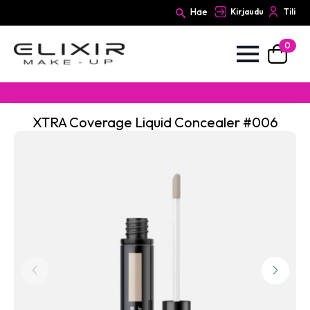
Hae
Kirjaudu
Tili
0
Search
for:
XTRA Coverage Liquid Concealer #006