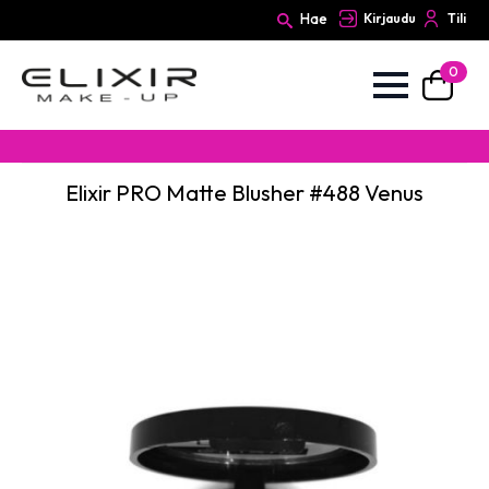
Hae
Kirjaudu
Tili
0
Search
for:
Elixir PRO Matte Blusher #488 Venus