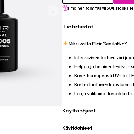
#1005
(Sienna)
Ilmainen toimitus yli 50€ tilauksille
8ml
määrä
Tuotetiedot
Miksi valita Elixir Geelilakka?
Intensiivinen, kiiltävä väri jopa
Helppo ja tasainen levitys – so
Kovettuu nopeasti UV- tai 
Korkealaatuinen koostumus t
Laaja valikoima trendikkäitä 
Käyttöohjeet
Käyttöohjeet