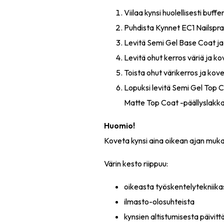
Viilaa kynsi huolellisesti buffer-
Puhdista Kynnet EC1 Nailspra
Levitä Semi Gel Base Coat ja
Levitä ohut kerros väriä ja ko
Toista ohut värikerros ja kove
Lopuksi levitä Semi Gel Top 
Matte Top Coat -päällyslakka
Huomio!
Koveta kynsi aina oikean ajan mukaa
Värin kesto riippuu:
oikeasta työskentelytekniika
ilmasto-olosuhteista
kynsien altistumisesta päivittä