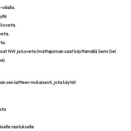
viilalla.
yllä
 koveta.
veta.
ta.
Coat NW ja koveta (mattapinnan saat käyttämällä Semi Gel
a).
n sen laitteen mukaisesti, jota käytät.
sta
iselle rasitukselle