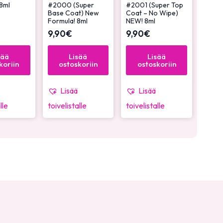
8ml
#2000 (Super
#2001 (Super Top
Base Coat) New
Coat – No Wipe)
Formula! 8ml
NEW! 8ml
9,90
€
9,90
€
sää
Lisää
Lisää
koriin
ostoskoriin
ostoskoriin
Lisää
Lisää
lle
toivelistalle
toivelistalle