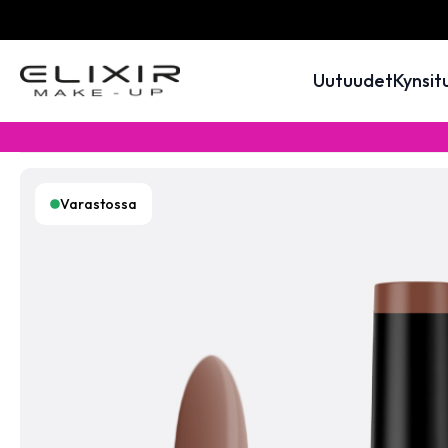
Uutuudet
Kynsit
Varastossa