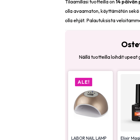
Tilaamillasi tuotteilla on
14 päivän
olla avaamaton, käyttämätön sekä 
olla ehjät. Palautuksista veloitamm
Oste
Näillä tuotteilla loihdit upea
ALE!
LABOR NAIL LAMP
Elixir Mag