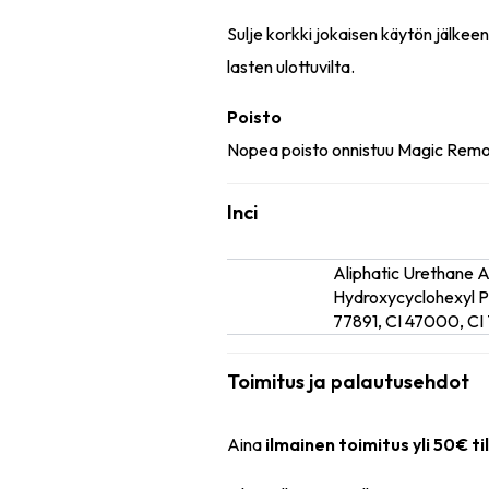
Sulje korkki jokaisen käytön jälkee
lasten ulottuvilta.
Poisto
Nopea poisto onnistuu Magic Remove
Inci
Aliphatic Urethane 
Ainesosat
Hydroxycyclohexyl Phe
77891, CI 47000, CI 
Toimitus ja palautusehdot
Aina
ilmainen toimitus yli 50€ ti