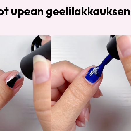
ot upean geelilakkaukse