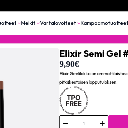
uotteet
Meikit
Vartalovoiteet
Kampaamotuottee
Elixir Semi Gel 
9,90
€
Elixir Geelilakka on ammattilaistas
pitkäkestoisen lopputuloksen.
Elixir
Semi
Gel