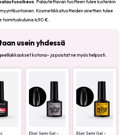
 palautusoikeus
. Palautettavan tuotteen tulee kuitenkin
myyntikuntoinen. Kosmetiikkatuotteiden sinettien tulee
e toimituskuluina 4,90 €.
taan usein yhdessä
t geelilakkaukset kotona– ja poistat ne myös helposti.
ic
Elixir Semi Gel –
Elixir Semi Gel –