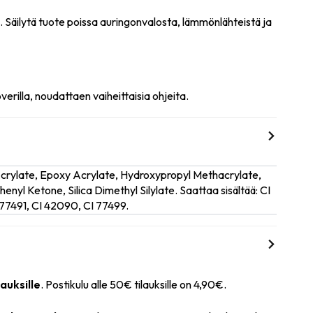
n. Säilytä tuote poissa auringonvalosta, lämmönlähteistä ja
rilla, noudattaen vaiheittaisia ohjeita.
Acrylate, Epoxy Acrylate, Hydroxypropyl Methacrylate,
nyl Ketone, Silica Dimethyl Silylate. Saattaa sisältää: CI
77491, CI 42090, CI 77499.
lauksille
. Postikulu alle 50€ tilauksille on 4,90€.