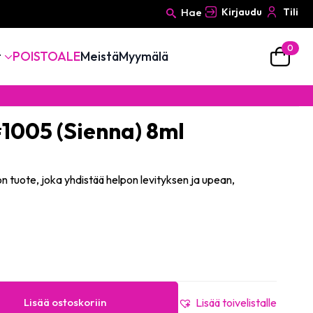
Hae
Kirjaudu
Tili
0
Search
t
POISTOALE
Meistä
Myymälä
for:
#1005 (Sienna) 8ml
on tuote, joka yhdistää helpon levityksen ja upean,
Lisää ostoskoriin
Lisää toivelistalle